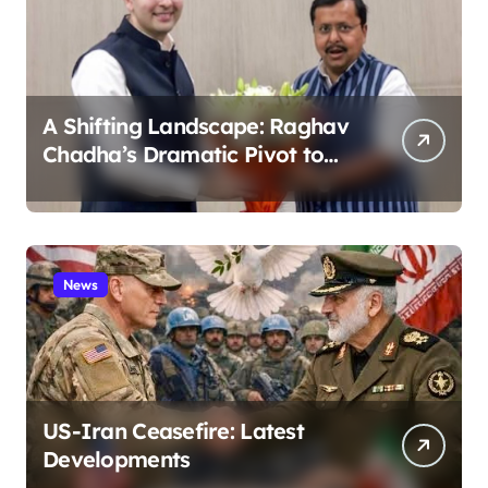
A Shifting Landscape: Raghav
Chadha’s Dramatic Pivot to
the BJP
News
US-Iran Ceasefire: Latest
Developments