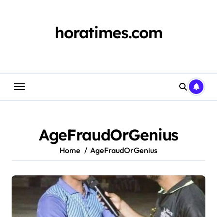
Skip
to
content
horatimes.com
AgeFraudOrGenius
Home
AgeFraudOrGenius